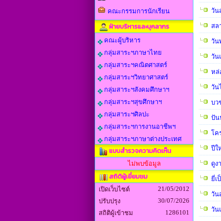
วัน
คณะกรรมการนักเรียน
ฝ่ายบริหารและบุคลากร
สลา
คณะผู้บริหาร
วัน
กลุ่มสาระฯภาษาไทย
วัน
กลุ่มสาระฯคณิตศาสตร์
หล
กลุ่มสาระฯวิทยาศาสตร์
วัน
กลุ่มสาระฯสังคมศึกษาฯ
กลุ่มสาระฯสุขศึกษาฯ
บวช
กลุ่มสาระฯศิลปะ
ปัน
กลุ่มสาระฯการงานอาชีพฯ
โคร
กลุ่มสาระฯภาษาต่างประเทศ
ปีใ
แบบสำรวจความคิดเห็น
ไม่พบข้อมูล
ดูง
สถิติผู้เยี่ยมชม
ยี่เป
21/05/2012
เปิดเว็บไซต์
วัน
30/07/2026
ปรับปรุง
วัน
1286101
สถิติผู้เข้าชม