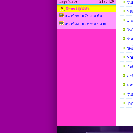
Page Views
2190420
วัน
O-net ทุกวิชา
หล่
แนวข้อสอบ Onet ม.ต้น
ม.ธ
แนวข้อสอบ Onet ม.ปลาย
ไหว
วัน
รดน
ทำ
ปัจ
ส่ง
มอบ
วัน
ไหว