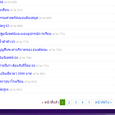
พ่อ
(อ่าน 629)
อเทียน
(อ่าน 525)
รรมศาสตร์ส่งมอบห้องสมุด
(อ่าน 688)
้ครู 65
(อ่าน 880)
ปฐมนิเทศน์และมอบอุปกรณ์การเรียน
(อ่าน 772)
้ำดำหัว 65
(อ่าน 773)
บุญสืบชะตาบริจาคของ อนงค์คณะ
(อ่าน 795)
ฉิมนิเทศน์ 64
(อ่าน 766)
ท้ายปีเก่า ต้อนรับปีใหม่ 64
(อ่าน 731)
เงินเยียวยา 2000 บาท
(อ่าน 985)
สถาปนาโรงเรียน
(อ่าน 933)
้ครู64
(อ่าน 903)
« หน้าที่แล้ว
1
2
3
4
5
หน้าถัดไป »