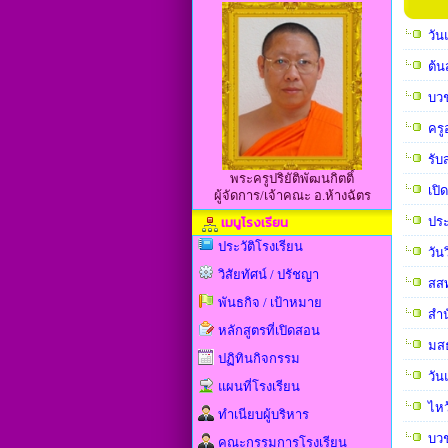
วัน
ต้น
บวช
ครู
รับ
พระครูปริยัติพัฒนกิตติ์
เปิ
ผู้จัดการ/เจ้าคณะ อ.ห้างฉัตร
เมนูโรงเรียน
ประ
ประวัติโรงเรียน
วัน
วิสัยทัศน์ / ปรัชญา
สสท
พันธกิจ / เป้าหมาย
สำน
หลักสูตรที่เปิดสอน
มสธ
ปฏิทินกิจกรรม
วัน
แผนที่โรงเรียน
ไหว
ทำเนียบผู้บริหาร
บวช
คณะกรรมการโรงเรียน